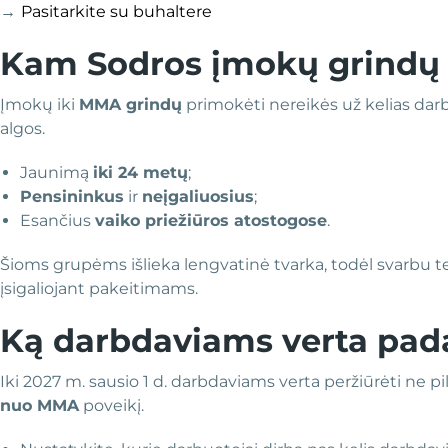
→
Pasitarkite su buhaltere
Kam Sodros įmokų grindų 
Įmokų iki
MMA grindų
primokėti nereikės už kelias darb
algos.
Jaunimą
iki 24 metų
;
Pensininkus
ir
neįgaliuosius
;
Esančius
vaiko priežiūros atostogose
.
Šioms grupėms išlieka lengvatinė tvarka, todėl svarbu te
įsigaliojant pakeitimams.
Ką darbdaviams verta padar
Iki 2027 m. sausio 1 d. darbdaviams verta peržiūrėti ne pi
nuo MMA
poveikį.