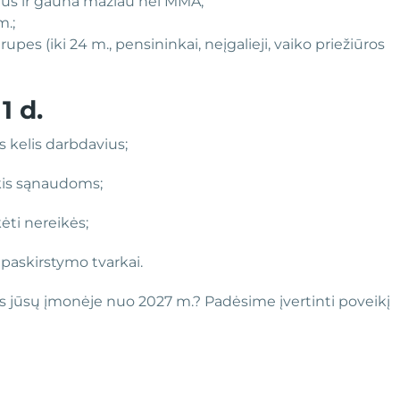
vius ir gauna mažiau nei MMA;
m.;
upes (iki 24 m., pensininkai, neįgalieji, vaiko priežiūros
1 d.
s kelis darbdavius;
kis sąnaudoms;
ėti nereikės;
paskirstymo tvarkai.
os jūsų įmonėje nuo 2027 m.? Padėsime įvertinti poveikį