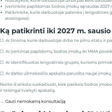
Nustatykite, kurie darbuotojai dirba pas kelis darbda
Įvertinkite papildomas Sodros įmokų sąnaudas 2027 
Patikrinkite, kurie darbuotojai patenka į lengvatines gr
atostogose).
Ką patikrinti iki 2027 m. sausio 
☐ Ar žinoma, kurie darbuotojai dirba ne pilnu etatu ir pa
☐ Ar įvertintas papildomų Sodros įmokų iki MMA povei
☐ Ar identifikuotos lengvatinės grupės, kurioms primok
☐ Ar darbo užmokesčio apskaita paruošta naujai įmokų 
Norite iš anksto suskaičiuoti, kiek pasikeis Sodros įmok
ir teisingai tvarkyti apskaitą.
→
Gauti nemokamą konsultaciją