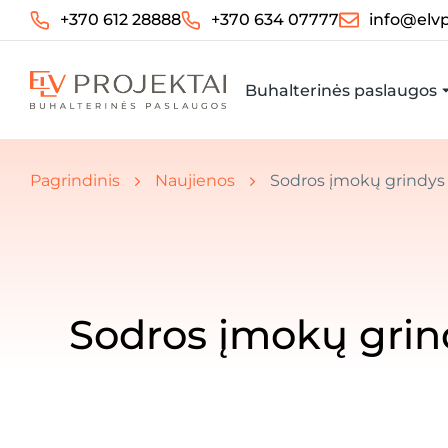
+370 612 28888
+370 634 07777
info@elvp
Buhalterinės paslaugos
Jūs esate čia: Pradžia " Naujienos
Pagrindinis
Naujienos
Sodros įmokų grindys 
Sodros įmokų grind