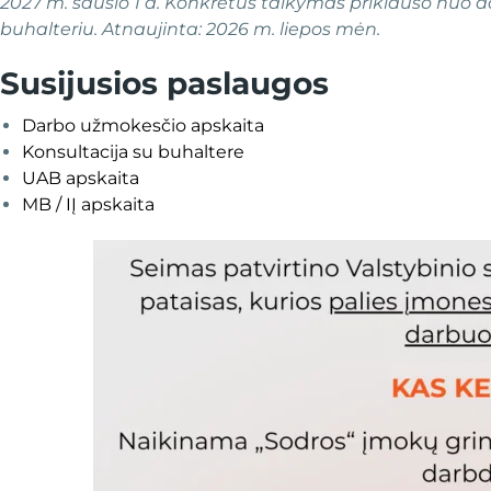
2027 m. sausio 1 d. Konkretus taikymas priklauso nuo d
buhalteriu. Atnaujinta: 2026 m. liepos mėn.
Susijusios paslaugos
Darbo užmokesčio apskaita
Konsultacija su buhaltere
UAB apskaita
MB / IĮ apskaita