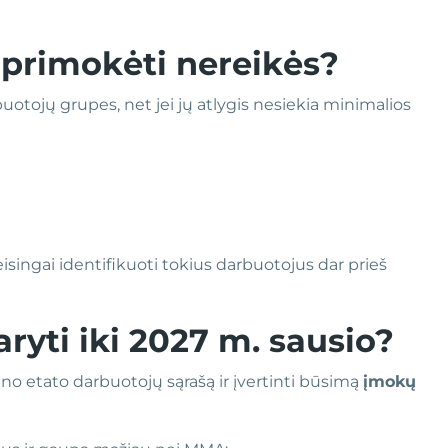
primokėti nereikės?
uotojų grupes, net jei jų atlygis nesiekia minimalios
isingai identifikuoti tokius darbuotojus dar prieš
yti iki 2027 m. sausio?
lno etato darbuotojų sąrašą ir įvertinti būsimą
įmokų