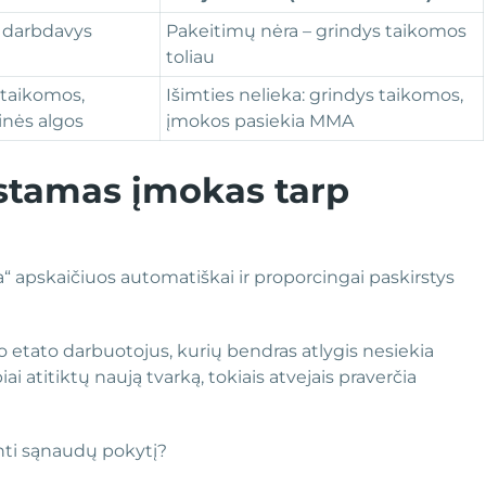
 darbdavys
Pakeitimų nėra – grindys taikomos
toliau
etaikomos,
Išimties nelieka: grindys taikomos,
nės algos
įmokos pasiekia MMA
kstamas įmokas tarp
a“ apskaičiuos automatiškai ir proporcingai paskirstys
 etato darbuotojus, kurių bendras atlygis nesiekia
 atitiktų naują tvarką, tokiais atvejais praverčia
inti sąnaudų pokytį?