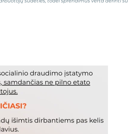
arbuotojų sudėties, todėl sprendimus verta derinti su