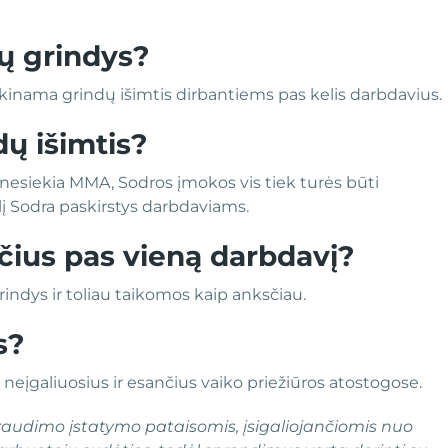
ų grindys?
aikinama grindų išimtis dirbantiems pas kelis darbdavius.
dų išimtis?
nesiekia MMA, Sodros įmokos vis tiek turės būti
į Sodra paskirstys darbdaviams.
čius pas vieną darbdavį?
indys ir toliau taikomos kaip anksčiau.
s?
neįgaliuosius ir esančius vaiko priežiūros atostogose.
draudimo įstatymo pataisomis, įsigaliojančiomis nuo