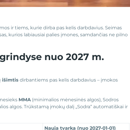
mos ir tiems, kurie dirba pas kelis darbdavius. Seimas
sas, kurios labiausiai palies įmones, samdančias ne pilno
 grindyse nuo 2027 m.
 išimtis
dirbantiems pas kelis darbdavius – įmokos
 nesieks
MMA
(minimalios mėnesinės algos), Sodros
ios algos. Trūkstamą įmokų dalį „Sodra“ automatiškai ir
Nauja tvarka (nuo 2027-01-01)