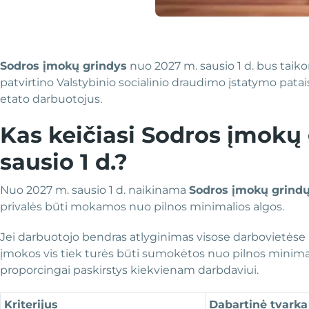
Sodros įmokų grindys
nuo 2027 m. sausio 1 d. bus taiko
patvirtino Valstybinio socialinio draudimo įstatymo patai
etato darbuotojus.
Kas keičiasi Sodros įmokų
sausio 1 d.?
Nuo 2027 m. sausio 1 d. naikinama
Sodros įmokų grindų
privalės būti mokamos nuo pilnos minimalios algos.
Jei darbuotojo bendras atlyginimas visose darbovietėse
įmokos vis tiek turės būti sumokėtos nuo pilnos minimal
proporcingai paskirstys kiekvienam darbdaviui.
Kriterijus
Dabartinė tvarka