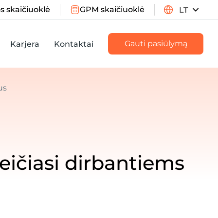
s skaičiuoklė
GPM skaičiuoklė
LT
Gauti pasiūlymą
Karjera
Kontaktai
us
eičiasi dirbantiems