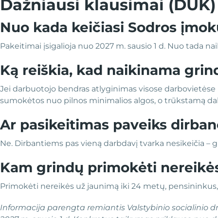
Dažniausi klausimai (DUK)
Nuo kada keičiasi Sodros įmok
Pakeitimai įsigalioja nuo 2027 m. sausio 1 d. Nuo tada n
Ką reiškia, kad naikinama grin
Jei darbuotojo bendras atlyginimas visose darbovietėse 
sumokėtos nuo pilnos minimalios algos, o trūkstamą dal
Ar pasikeitimas paveiks dirban
Ne. Dirbantiems pas vieną darbdavį tvarka nesikeičia – gr
Kam grindų primokėti nereikė
Primokėti nereikės už jaunimą iki 24 metų, pensininkus, 
Informacija parengta remiantis Valstybinio socialinio 