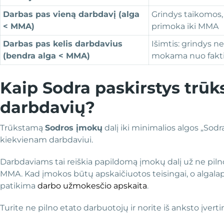
Darbas pas vieną darbdavį (alga
Grindys taikomos,
< MMA)
primoka iki MMA
Darbas pas kelis darbdavius
Išimtis: grindys n
(bendra alga < MMA)
mokama nuo fakti
Kaip Sodra paskirstys trū
darbdavių?
Trūkstamą
Sodros įmokų
dalį iki minimalios algos „Sodr
kiekvienam darbdaviui.
Darbdaviams tai reiškia papildomą įmokų dalį už ne pilno
MMA. Kad įmokos būtų apskaičiuotos teisingai, o algalapiai
patikima
darbo užmokesčio apskaita
.
Turite ne pilno etato darbuotojų ir norite iš anksto įvert