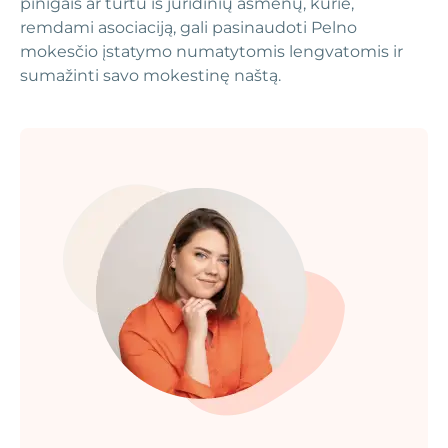
pinigais ar turtu iš juridinių asmenų, kurie,
remdami asociaciją, gali pasinaudoti Pelno
mokesčio įstatymo numatytomis lengvatomis ir
sumažinti savo mokestinę naštą.