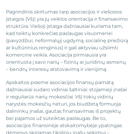
Pagrindinis skirtumas tarp asociacijos ir viešosios
įstaigos (VšĮ) yra jų veiklos orientacija ir finansavimo
struktūra. Viešoji įstaiga dažniausiai kuriama tam,
kad teiktų konkrečias paslaugas visuomenei
(pavyzdžiui, neformalųjį ugdymą, socialinę priežiūrą
ar kultūrinius renginius) ir gali aktyviau užsiimti
komercine veikla. Asociacija pirmiausia yra
orientuota į savo narių – fizinių ar juridinių asmenų
– bendrų interesų atstovavimą ir vienijimą.
Apskaitos prasme asociacijos finansų pamatą
dažniausiai sudaro vidiniai šaltiniai: stojamieji įnašai
ir reguliarūs narių mokesčiai. VšĮ tokių vidinių
narystės mokesčių neturi, jos biudžetą formuoja
dalininkų įnašai, gautas finansavimas iš projektų
bei pajamos už suteiktas paslaugas. Be to,
asociacijos finansinėje atskaitomybėje ypatingas
dėmesys skiriamas tikslinių įnašų sekimui –