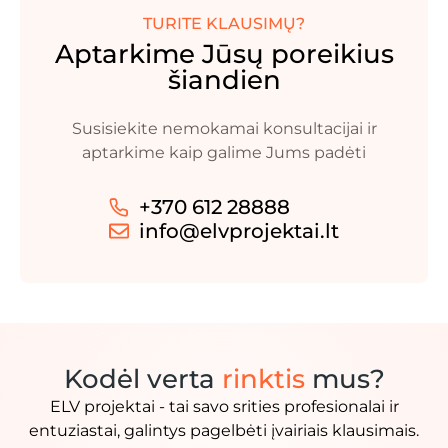
TURITE KLAUSIMŲ?
Aptarkime Jūsų poreikius
šiandien
Susisiekite nemokamai konsultacijai ir
aptarkime kaip galime Jums padėti
+370 612 28888
info@elvprojektai.lt
Kodėl verta
rinktis
mus?
ELV projektai - tai savo srities profesionalai ir
entuziastai, galintys pagelbėti įvairiais klausimais.