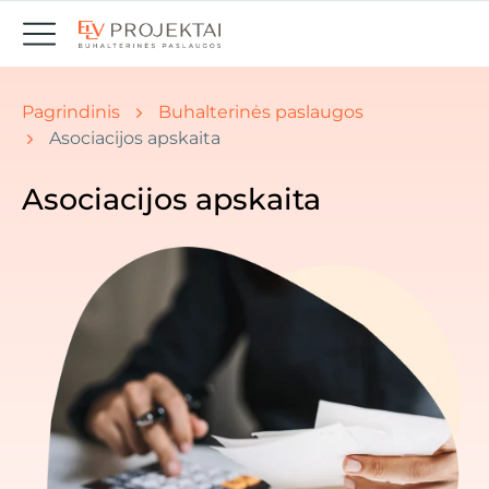
Jūs esate čia: Pradžia " Naujienos
Pagrindinis
Buhalterinės paslaugos
Asociacijos apskaita
Asociacijos apskaita