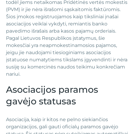
todėl jiems netaikomas Pridėtinės vertės mokestis
(PVM) ir jie nėra išrašomi sąskaitomis faktūromis.
Šios įmokos registruojamos kaip tiksliniai įnašai
asociacijos veiklai vykdyti, remiantis banko
pavedimo išrašais arba kasos pajamų orderiais.
Pagal Lietuvos Respublikos įstatymus, šie
mokesčiai yra neapmokestinamosios pajamos,
jeigu jie naudojami tiesioginiams asociacijos
įstatuose numatytiems tikslams įgyvendinti ir nėra
susiję su komercinės naudos teikimu konkrečiam
nariui.
Asociacijos paramos
gavėjo statusas
Asociacija, kaip ir kitos ne pelno siekiančios
organizacijos, gali gauti oficialų paramos gavėjo
statusą. Šis statusas nėra suteikiamas automatiškai