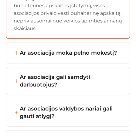
buhalterinės apskaitos įstatymą, visos
asociacijos privalo vesti buhalterinę apskaitą,
nepriklausomai nuo veiklos apimties ar narių
skaičiaus.
Ar asociacija moka pelno mokestį?
Ne, jei asociacijos veikla atitinka jos įstatuose
nurodytus tikslus ir asociacija nevykdo
Ar asociacija gali samdyti
komercinės veiklos. Tačiau jei yra pajamų iš
darbuotojus?
ūkinės veiklos (pvz., paslaugų teikimo), jos
gali būti apmokestintos 15 % pelno
Taip, gali. Tokiu atveju būtina tinkamai
mokesčiu.
tvarkyti darbo sutartis, darbo užmokesčio
Ar asociacijos valdybos nariai gali
apskaitą, deklaruoti mokesčius (GPM, PSD,
gauti atlygį?
VSD) per „Sodrą“ ir VMI.
Jei tai numatyta įstatuose, valdybos nariai