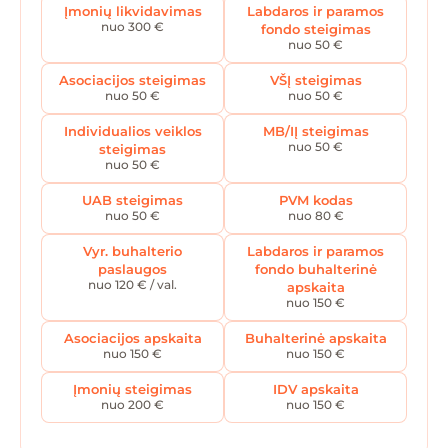
Įmonių likvidavimas
Labdaros ir paramos
nuo 300 €
fondo steigimas
nuo 50 €
Asociacijos steigimas
VŠĮ steigimas
nuo 50 €
nuo 50 €
Individualios veiklos
MB/IĮ steigimas
nuo 50 €
steigimas
nuo 50 €
UAB steigimas
PVM kodas
nuo 50 €
nuo 80 €
Vyr. buhalterio
Labdaros ir paramos
paslaugos
fondo buhalterinė
nuo 120 € / val.
apskaita
nuo 150 €
Asociacijos apskaita
Buhalterinė apskaita
nuo 150 €
nuo 150 €
Įmonių steigimas
IDV apskaita
nuo 200 €
nuo 150 €