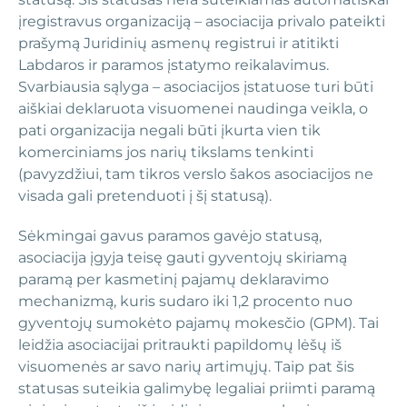
įregistravus organizaciją – asociacija privalo pateikti
prašymą Juridinių asmenų registrui ir atitikti
Labdaros ir paramos įstatymo reikalavimus.
Svarbiausia sąlyga – asociacijos įstatuose turi būti
aiškiai deklaruota visuomenei naudinga veikla, o
pati organizacija negali būti įkurta vien tik
komerciniams jos narių tikslams tenkinti
(pavyzdžiui, tam tikros verslo šakos asociacijos ne
visada gali pretenduoti į šį statusą).
Sėkmingai gavus paramos gavėjo statusą,
asociacija įgyja teisę gauti gyventojų skiriamą
paramą per kasmetinį pajamų deklaravimo
mechanizmą, kuris sudaro iki 1,2 procento nuo
gyventojų sumokėto pajamų mokesčio (GPM). Tai
leidžia asociacijai pritraukti papildomų lėšų iš
visuomenės ar savo narių artimųjų. Taip pat šis
statusas suteikia galimybę legaliai priimti paramą