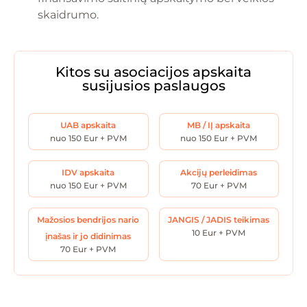
skaidrumo.
Kitos su asociacijos apskaita
susijusios paslaugos
UAB apskaita
MB / IĮ apskaita
nuo 150 Eur + PVM
nuo 150 Eur + PVM
IDV apskaita
Akcijų perleidimas
nuo 150 Eur + PVM
70 Eur + PVM
Mažosios bendrijos nario
JANGIS / JADIS teikimas
10 Eur + PVM
įnašas ir jo didinimas
70 Eur + PVM