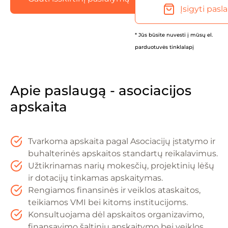
Įsigyti pasl
* Jūs būsite nuvesti į mūsų el.
parduotuvės tinklalapį
Apie paslaugą - asociacijos
apskaita
Tvarkoma apskaita pagal Asociacijų įstatymo ir
buhalterinės apskaitos standartų reikalavimus.
Užtikrinamas narių mokesčių, projektinių lėšų
ir dotacijų tinkamas apskaitymas.
Rengiamos finansinės ir veiklos ataskaitos,
teikiamos VMI bei kitoms institucijoms.
Konsultuojama dėl apskaitos organizavimo,
finansavimo šaltinių apskaitymo bei veiklos