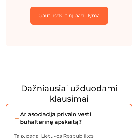
Gauti išskirtinį pasiūlymą
Dažniausiai užduodami
klausimai
Ar asociacija privalo vesti
buhalterinę apskaitą?
Taip, pagal Lietuvos Respublikos