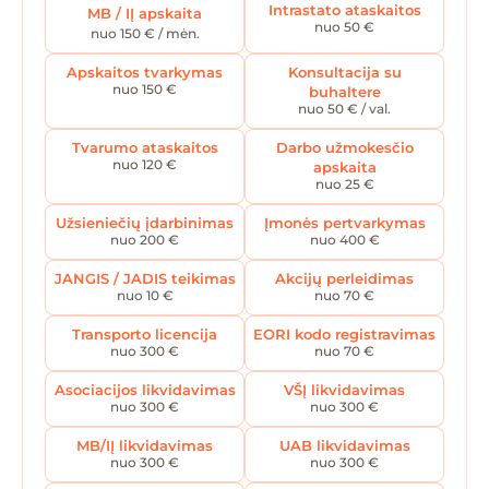
Intrastato ataskaitos
MB / IĮ apskaita
nuo 50 €
nuo 150 € / mėn.
Apskaitos tvarkymas
Konsultacija su
nuo 150 €
buhaltere
nuo 50 € / val.
Tvarumo ataskaitos
Darbo užmokesčio
nuo 120 €
apskaita
nuo 25 €
Užsieniečių įdarbinimas
Įmonės pertvarkymas
nuo 200 €
nuo 400 €
JANGIS / JADIS teikimas
Akcijų perleidimas
nuo 10 €
nuo 70 €
Transporto licencija
EORI kodo registravimas
nuo 300 €
nuo 70 €
Asociacijos likvidavimas
VŠĮ likvidavimas
nuo 300 €
nuo 300 €
MB/IĮ likvidavimas
UAB likvidavimas
nuo 300 €
nuo 300 €