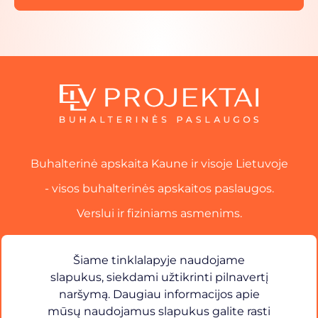
Buhalterinė apskaita Kaune ir visoje Lietuvoje
- visos buhalterinės apskaitos paslaugos.
Verslui ir fiziniams asmenims.
Paslaugos
Šiame tinklalapyje naudojame
slapukus, siekdami užtikrinti pilnavertį
Kontaktai​
naršymą. Daugiau informacijos apie
mūsų naudojamus slapukus galite rasti
×