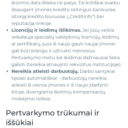
įkūrimo data išlieka tie patys. Tai kritiškai svarbu
išsaugant įmonės kredito reitingus bankuose,
istoriją kredito biuruose („Creditinfo“) bei
reputaciją rinkoje.
Licencijų ir leidimų išlikimas.
Jei jūsų veikla
reikalauja specialių valstybinių licencijų, leidimų
ar sertifikatų, juos iš naujo gauti naujai įmonei
gali būti brangu ir užtrukti mėnesius.
Pertvarkymo metu šie leidimai dažniausiai lieka
galioti (tereikia atnaujinti rekvizitus institucijoje).
Nereikia atleisti darbuotojų.
Darbo santykiai
tęsiasi automatiškai – darbuotojų nereikia
atleisti iš vienos įmonės ir iš naujo įdarbinti
kitoje, išvengiama išeitinių kompensacijų
mokėjimo rizikos.
Pertvarkymo trūkumai ir
iššūkiai