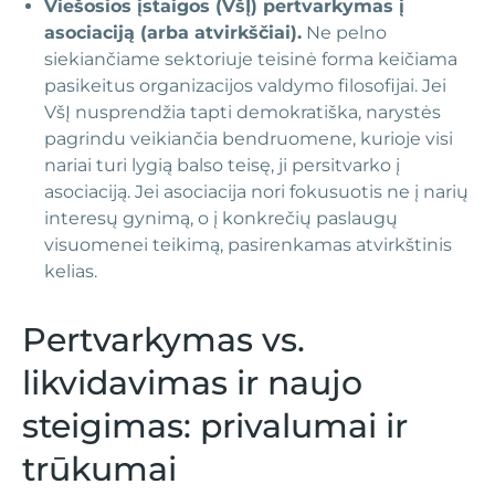
Viešosios įstaigos (VšĮ) pertvarkymas į
asociaciją (arba atvirkščiai).
Ne pelno
siekiančiame sektoriuje teisinė forma keičiama
pasikeitus organizacijos valdymo filosofijai. Jei
VšĮ nusprendžia tapti demokratiška, narystės
pagrindu veikiančia bendruomene, kurioje visi
nariai turi lygią balso teisę, ji persitvarko į
asociaciją. Jei asociacija nori fokusuotis ne į narių
interesų gynimą, o į konkrečių paslaugų
visuomenei teikimą, pasirenkamas atvirkštinis
kelias.
Pertvarkymas vs.
likvidavimas ir naujo
steigimas: privalumai ir
trūkumai