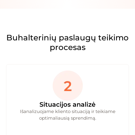
Buhalterinių paslaugų teikimo
procesas
Situacijos analizė
Išanalizuojame kliento situaciją ir teikiame
optimaliausią sprendimą.