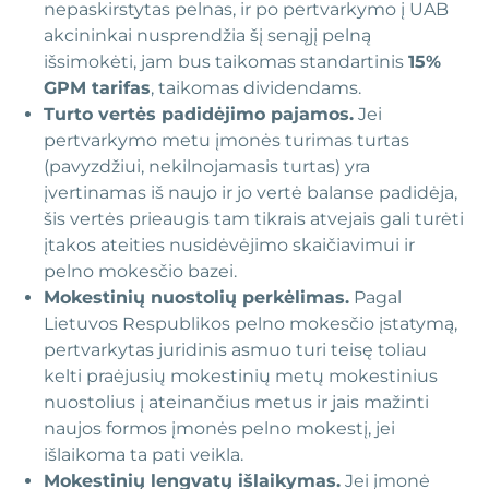
nepaskirstytas pelnas, ir po pertvarkymo į UAB
akcininkai nusprendžia šį senąjį pelną
išsimokėti, jam bus taikomas standartinis
15%
GPM tarifas
, taikomas dividendams.
Turto vertės padidėjimo pajamos.
Jei
pertvarkymo metu įmonės turimas turtas
(pavyzdžiui, nekilnojamasis turtas) yra
įvertinamas iš naujo ir jo vertė balanse padidėja,
šis vertės prieaugis tam tikrais atvejais gali turėti
įtakos ateities nusidėvėjimo skaičiavimui ir
pelno mokesčio bazei.
Mokestinių nuostolių perkėlimas.
Pagal
Lietuvos Respublikos pelno mokesčio įstatymą,
pertvarkytas juridinis asmuo turi teisę toliau
kelti praėjusių mokestinių metų mokestinius
nuostolius į ateinančius metus ir jais mažinti
naujos formos įmonės pelno mokestį, jei
išlaikoma ta pati veikla.
Mokestinių lengvatų išlaikymas.
Jei įmonė