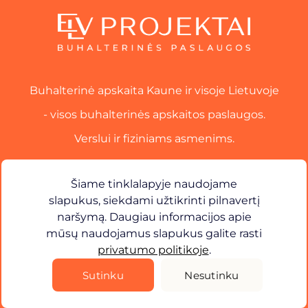
Buhalterinė apskaita Kaune ir visoje Lietuvoje
- visos buhalterinės apskaitos paslaugos.
Verslui ir fiziniams asmenims.
Paslaugos
Šiame tinklalapyje naudojame
slapukus, siekdami užtikrinti pilnavertį
Kontaktai​
naršymą. Daugiau informacijos apie
mūsų naudojamus slapukus galite rasti
×
Sveiki! Kuo galiu jums padėti?
privatumo politikoje
.
Privatumo Politika
Sutinku
Nesutinku
©
2026
ELV Projektai. Visos teisės saugomos.
Sprendimas -