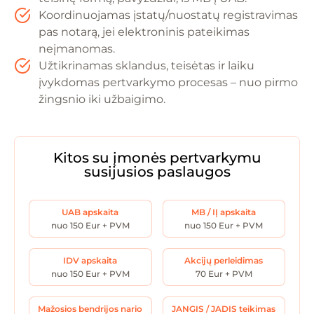
Koordinuojamas įstatų/nuostatų registravimas
pas notarą, jei elektroninis pateikimas
neįmanomas.
Užtikrinamas sklandus, teisėtas ir laiku
įvykdomas pertvarkymo procesas – nuo pirmo
žingsnio iki užbaigimo.
Kitos su įmonės pertvarkymu
susijusios paslaugos
UAB apskaita
MB / IĮ apskaita
nuo 150 Eur + PVM
nuo 150 Eur + PVM
IDV apskaita
Akcijų perleidimas
nuo 150 Eur + PVM
70 Eur + PVM
Mažosios bendrijos nario
JANGIS / JADIS teikimas