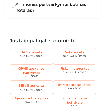
priklausomai nuo dokumentų pasirengimo
Ar įmonės pertvarkymui būtinas
ir Registrų centro darbo krūvio.
notaras?
Taip – steigimo dokumentai turi būti
patvirtinti notariškai, o pertvarkymo
procesas apima ir juridinę, ir buhalterinę
atsakomybę.
Jus taip pat gali sudominti
UAB apskaita
VšĮ apskaita
nuo 150 € / mėn.
nuo 150 € / mėn.
GPAIS apskaitos
Fiskalinis agentas
nuo 300 € / mėn.
tvarkymas
nuo 50 €
Intrastato ataskaitos
MB / IĮ apskaita
nuo 50 €
nuo 150 € / mėn.
Apskaitos tvarkymas
Konsultacija su
nuo 150 €
buhaltere