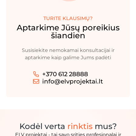
TURITE KLAUSIMŲ?
Aptarkime Jūsų poreikius
šiandien
Susisiekite nemokamai konsultacijai ir
aptarkime kaip galime Jums padėti
+370 612 28888
info@elvprojektai.lt
Kodėl verta
rinktis
mus?
ELV projektai - tai savo srities profesionalai ir