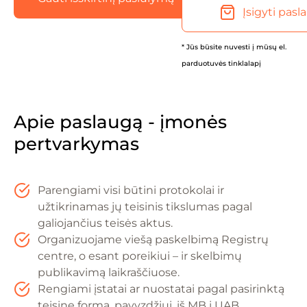
Įsigyti pasl
* Jūs būsite nuvesti į mūsų el.
parduotuvės tinklalapį
Apie paslaugą - įmonės
pertvarkymas
Parengiami visi būtini protokolai ir
užtikrinamas jų teisinis tikslumas pagal
galiojančius teisės aktus.
Organizuojame viešą paskelbimą Registrų
centre, o esant poreikiui – ir skelbimų
publikavimą laikraščiuose.
Rengiami įstatai ar nuostatai pagal pasirinktą
teisinę formą, pavyzdžiui, iš MB į UAB.