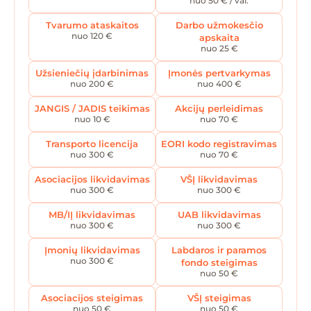
nuo 50 € / val.
Tvarumo ataskaitos
Darbo užmokesčio
nuo 120 €
apskaita
nuo 25 €
Užsieniečių įdarbinimas
Įmonės pertvarkymas
nuo 200 €
nuo 400 €
JANGIS / JADIS teikimas
Akcijų perleidimas
nuo 10 €
nuo 70 €
Transporto licencija
EORI kodo registravimas
nuo 300 €
nuo 70 €
Asociacijos likvidavimas
VŠĮ likvidavimas
nuo 300 €
nuo 300 €
MB/IĮ likvidavimas
UAB likvidavimas
nuo 300 €
nuo 300 €
Įmonių likvidavimas
Labdaros ir paramos
nuo 300 €
fondo steigimas
nuo 50 €
Asociacijos steigimas
VŠĮ steigimas
nuo 50 €
nuo 50 €