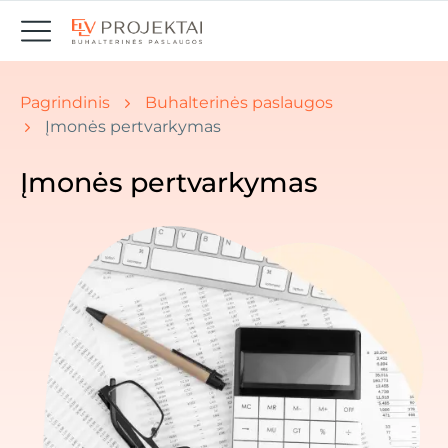
Jūs esate čia: Pradžia " Naujienos
Pagrindinis
Buhalterinės paslaugos
Įmonės pertvarkymas
Įmonės pertvarkymas