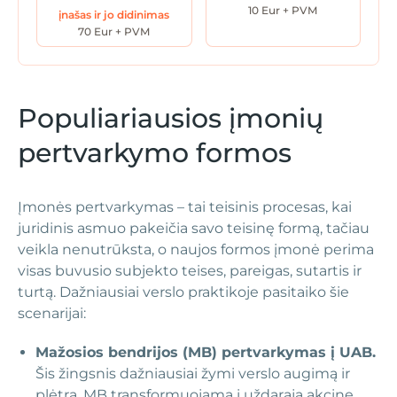
10 Eur + PVM
įnašas ir jo didinimas
70 Eur + PVM
Populiariausios įmonių
pertvarkymo formos
Įmonės pertvarkymas – tai teisinis procesas, kai
juridinis asmuo pakeičia savo teisinę formą, tačiau
veikla nenutrūksta, o naujos formos įmonė perima
visas buvusio subjekto teises, pareigas, sutartis ir
turtą. Dažniausiai verslo praktikoje pasitaiko šie
scenarijai:
Mažosios bendrijos (MB) pertvarkymas į UAB.
Šis žingsnis dažniausiai žymi verslo augimą ir
plėtrą. MB transformuojama į uždarąją akcinę