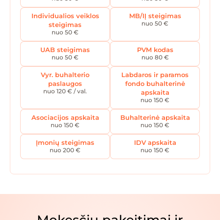
Individualios veiklos
MB/IĮ steigimas
nuo 50 €
steigimas
nuo 50 €
UAB steigimas
PVM kodas
nuo 50 €
nuo 80 €
Vyr. buhalterio
Labdaros ir paramos
paslaugos
fondo buhalterinė
nuo 120 € / val.
apskaita
nuo 150 €
Asociacijos apskaita
Buhalterinė apskaita
nuo 150 €
nuo 150 €
Įmonių steigimas
IDV apskaita
nuo 200 €
nuo 150 €