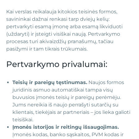
Kai verslas reikalauja kitokios teisinės formos,
savininkai dažnai renkasi tarp dviejų kelių:
pertvarkyti esamą įmonę arba esamą likviduoti
(uždaryti) ir įsteigti visiškai naują. Pertvarkymo
procesas turi akivaizdžių pranašumų, tačiau
pasižymi ir tam tikrais trūkumais.
Pertvarkymo privalumai:
Teisių ir pareigų tęstinumas.
Naujos formos
juridinis asmuo automatiškai tampa visų
buvusios įmonės teisių ir pareigų perėmėju.
Jums nereikia iš naujo perrašyti sutarčių su
klientais, tiekėjais ar partneriais – jos lieka galioti
teisiškai.
Įmonės istorijos ir reitingų išsaugojimas.
Įmonės kodas, banko sąskaitos, PVM kodas ir