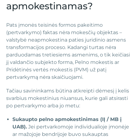
apmokestinamas?
Pats įmonės teisinės formos pakeitimo
(pertvarkymo) faktas nėra mokesčių objektas –
valstybė neapmokestina paties juridinio asmens
transformacijos proceso. Kadangi turtas nėra
parduodamas tretiesiems asmenims, o tik keičiasi
jį valdančio subjekto forma, Pelno mokestis ar
Pridėtinės vertės mokestis (PVM) už patį
pertvarkymą nėra skaičiuojami.
Tačiau savininkams būtina atkreipti dėmesį į kelis
svarbius mokestinius niuansus, kurie gali atsirasti
po pertvarkymo arba jo metu:
Sukaupto pelno apmokestinimas (IĮ / MB į
UAB).
Jei pertvarkomoje individualioje įmonėje
ar mažojoje bendrijoje buvo sukauptas