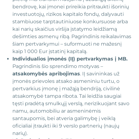
bendrovę, kai įmonei prireikia pritraukti išorinių
investuotojų, rizikos kapitalo fondų, dalyvauti
stambiuose tarptautiniuose konkursuose arba
kai narių skaičius viršija įstatymo leidžiamą
dešimties asmenų ribą. Pagrindinis reikalavimas
šiam pertvarkymui – suformuoti ne mažesnį
kaip 1 000 Eur įstatinį kapitalą.
Individualios įmonės (IĮ) pertvarkymas į MB.
Pagrindinis šio sprendimo motyvas –
atsakomybės apribojimas
. IĮ savininkas už
įmonės prievoles atsako asmeniniu turtu, o
pertvarkius įmonę į mažąją bendriją, civilinė
atsakomybė tampa ribota. Tai leidžia saugiai
tęsti pradėtą smulkųjį verslą, nerizikuojant savo
namu, automobiliu ar asmeninėmis
santaupomis, bei atveria galimybę į veiklą
oficialiai įtraukti iki 9 verslo partnerių (naujų
narių).