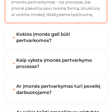
Įmonės pertvarkymas – tai procesas, kai
įmonė pakeičia savo teisinę formą, struktūrą
ar veiklos modelį, išlaikydama tęstinumą.
Kokios įmonės gali būti
pertvarkomos?
Pertvarkomos gali būti beveik visos įmonės,
jei tai leidžia jų teisinė forma ir įstatymai.
Kaip vyksta įmonės pertvarkymo
procesas?
Įmonės pertvarkymo procesas vyksta
priimant sprendimą dėl pertvarkymo,
Ar įmonės pertvarkymas turi poveikį
parengiant dokumentus, įregistruojant
darbuotojams?
pakeitimus Registrų centre ir tęsiant veiklą
jau nauja teisine forma.
Įmonės pertvarkymas paprastai neturi
neigiamo poveikio darbuotojams, nes jų