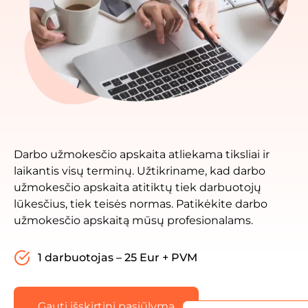
Darbo užmokesčio apskaita atliekama tiksliai ir
laikantis visų terminų. Užtikriname, kad darbo
užmokesčio apskaita atitiktų tiek darbuotojų
lūkesčius, tiek teisės normas. Patikėkite darbo
užmokesčio apskaitą mūsų profesionalams.
1 darbuotojas – 25 Eur + PVM
Gauti išskirtinį pasiūlymą