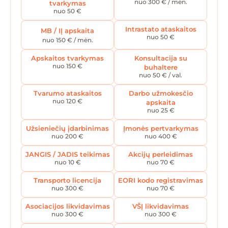
nuo 300 € / mėn.
tvarkymas
faktiškai išdirbtas dienas ar valandas iki to
nuo 50 €
mėnesio pabaigos.
Intrastato ataskaitos
MB / IĮ apskaita
nuo 50 €
nuo 150 € / mėn.
Apskaitos tvarkymas
Konsultacija su
nuo 150 €
buhaltere
nuo 50 € / val.
Tvarumo ataskaitos
Darbo užmokesčio
nuo 120 €
apskaita
nuo 25 €
Užsieniečių įdarbinimas
Įmonės pertvarkymas
nuo 200 €
nuo 400 €
JANGIS / JADIS teikimas
Akcijų perleidimas
nuo 10 €
nuo 70 €
Transporto licencija
EORI kodo registravimas
nuo 300 €
nuo 70 €
Asociacijos likvidavimas
VŠĮ likvidavimas
nuo 300 €
nuo 300 €