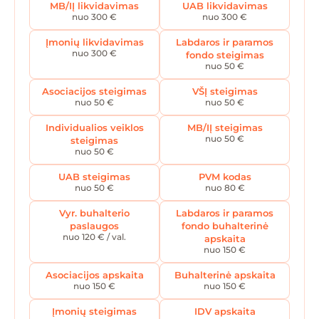
MB/IĮ likvidavimas
UAB likvidavimas
nuo 300 €
nuo 300 €
Įmonių likvidavimas
Labdaros ir paramos
nuo 300 €
fondo steigimas
nuo 50 €
Asociacijos steigimas
VŠĮ steigimas
nuo 50 €
nuo 50 €
Individualios veiklos
MB/IĮ steigimas
nuo 50 €
steigimas
nuo 50 €
UAB steigimas
PVM kodas
nuo 50 €
nuo 80 €
Vyr. buhalterio
Labdaros ir paramos
paslaugos
fondo buhalterinė
nuo 120 € / val.
apskaita
nuo 150 €
Asociacijos apskaita
Buhalterinė apskaita
nuo 150 €
nuo 150 €
Įmonių steigimas
IDV apskaita