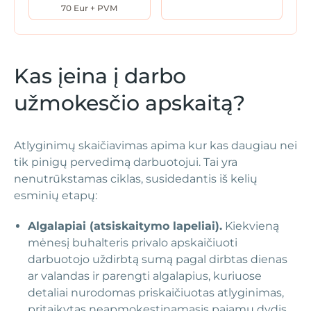
70 Eur + PVM
Kas įeina į darbo
užmokesčio apskaitą?
Atlyginimų skaičiavimas apima kur kas daugiau nei
tik pinigų pervedimą darbuotojui. Tai yra
nenutrūkstamas ciklas, susidedantis iš kelių
esminių etapų:
Algalapiai (atsiskaitymo lapeliai).
Kiekvieną
mėnesį buhalteris privalo apskaičiuoti
darbuotojo uždirbtą sumą pagal dirbtas dienas
ar valandas ir parengti algalapius, kuriuose
detaliai nurodomas priskaičiuotas atlyginimas,
pritaikytas neapmokestinamasis pajamų dydis