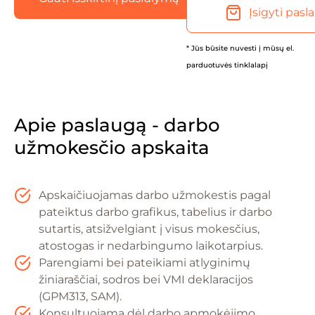
Įsigyti pasl
* Jūs būsite nuvesti į mūsų el.
parduotuvės tinklalapį
Apie paslaugą - darbo
užmokesčio apskaita
Apskaičiuojamas darbo užmokestis pagal
pateiktus darbo grafikus, tabelius ir darbo
sutartis, atsižvelgiant į visus mokesčius,
atostogas ir nedarbingumo laikotarpius.
Parengiami bei pateikiami atlyginimų
žiniaraščiai, sodros bei VMI deklaracijos
(GPM313, SAM).
Konsultuojama dėl darbo apmokėjimo