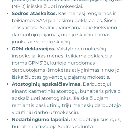
(NPD) ir išskaičiuoti mokesčiai.
Sodros ataskaitos.
Kas mėnesį rengiamos ir
teikiamos SAM pranešimų deklaracijos. Šiose
ataskaitose Sodrai pranešama apie kiekvieno
darbuotojo pajamas, nuo jų skaičiuojamas
įmokas ir valandų skaičių.
GPM deklaracijos.
Valstybinei mokesčių
inspekcijai kas mėnesį teikiama deklaracija
(forma GPM313), kurioje nurodomas
darbuotojams išmokėtas atlyginimas ir nuo jo
išskaičiuotas gyventojų pajamų mokestis.
Atostoginių apskaičiavimas.
Darbuotojui
einant kasmetinių atostogų, buhalteris privalo
apskaičiuoti atostoginius. Jie skaičiuojami
remiantis paskutinių trijų mėnesių darbuotojo
vidutiniu darbo užmokesčiu.
Nedarbingumo lapeliai.
Darbuotojui susirgus,
buhalterija fiksuoja Sodros išduotą