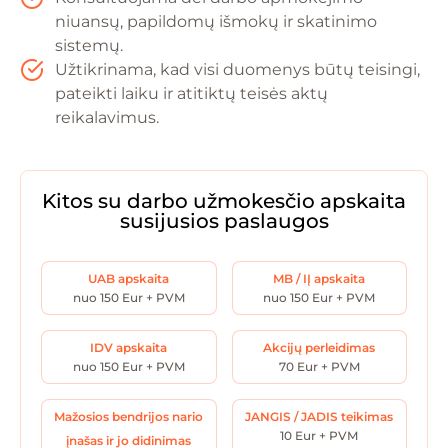
niuansų, papildomų išmokų ir skatinimo
sistemų.
Užtikrinama, kad visi duomenys būtų teisingi,
pateikti laiku ir atitiktų teisės aktų
reikalavimus.
Kitos su darbo užmokesčio apskaita
susijusios paslaugos
UAB apskaita
MB / IĮ apskaita
nuo 150 Eur + PVM
nuo 150 Eur + PVM
IDV apskaita
Akcijų perleidimas
nuo 150 Eur + PVM
70 Eur + PVM
Mažosios bendrijos nario
JANGIS / JADIS teikimas
10 Eur + PVM
įnašas ir jo didinimas