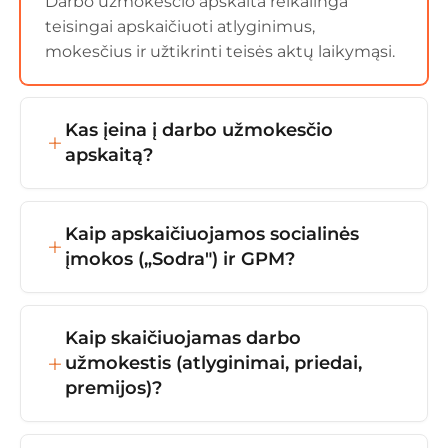
Darbo užmokesčio apskaita reikalinga
teisingai apskaičiuoti atlyginimus,
mokesčius ir užtikrinti teisės aktų laikymąsi.
Kas įeina į darbo užmokesčio
apskaitą?
Į darbo užmokesčio apskaitą įeina
atlyginimų skaičiavimas, mokesčių ir įmokų
Kaip apskaičiuojamos socialinės
apskaičiavimas, tabelių tvarkymas bei
įmokos („Sodra") ir GPM?
deklaracijų pateikimas (SAM, GPM313)
Socialinės įmokos ir GPM apskaičiuojami nuo
darbuotojo priskaičiuoto atlyginimo taikant
Kaip skaičiuojamas darbo
nustatytus tarifus.
užmokestis (atlyginimai, priedai,
premijos)?
Darbo užmokestis skaičiuojamas pagal