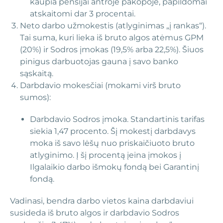
kaupia pensijai antroje pakopoje, papildomai
atskaitomi dar 3 procentai.
Neto darbo užmokestis (atlyginimas „į rankas“).
Tai suma, kuri lieka iš bruto algos atėmus GPM
(20%) ir Sodros įmokas (19,5% arba 22,5%). Šiuos
pinigus darbuotojas gauna į savo banko
sąskaitą.
Darbdavio mokesčiai (mokami virš bruto
sumos):
Darbdavio Sodros įmoka. Standartinis tarifas
siekia 1,47 procento. Šį mokestį darbdavys
moka iš savo lėšų nuo priskaičiuoto bruto
atlyginimo. Į šį procentą įeina įmokos į
Ilgalaikio darbo išmokų fondą bei Garantinį
fondą.
Vadinasi, bendra darbo vietos kaina darbdaviui
susideda iš bruto algos ir darbdavio Sodros