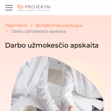
Jūs esate čia: Pradžia " Naujienos
Pagrindinis
Buhalterinės paslaugos
Darbo užmokesčio apskaita
Darbo užmokesčio apskaita