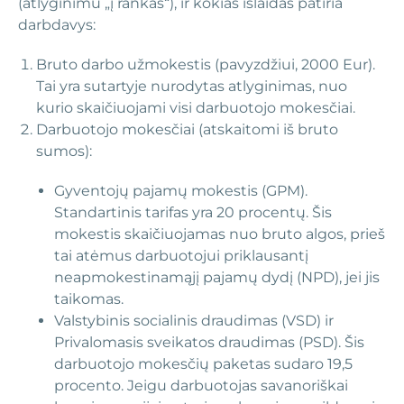
(atlyginimu „į rankas“), ir kokias išlaidas patiria
darbdavys:
Bruto darbo užmokestis (pavyzdžiui, 2000 Eur).
Tai yra sutartyje nurodytas atlyginimas, nuo
kurio skaičiuojami visi darbuotojo mokesčiai.
Darbuotojo mokesčiai (atskaitomi iš bruto
sumos):
Gyventojų pajamų mokestis (GPM).
Standartinis tarifas yra 20 procentų. Šis
mokestis skaičiuojamas nuo bruto algos, prieš
tai atėmus darbuotojui priklausantį
neapmokestinamąjį pajamų dydį (NPD), jei jis
taikomas.
Valstybinis socialinis draudimas (VSD) ir
Privalomasis sveikatos draudimas (PSD). Šis
darbuotojo mokesčių paketas sudaro 19,5
procento. Jeigu darbuotojas savanoriškai