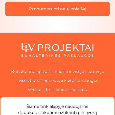
Buhalterinė apskaita Kaune ir visoje Lietuvoje
- visos buhalterinės apskaitos paslaugos.
Verslui ir fiziniams asmenims.
Paslaugos
Šiame tinklalapyje naudojame
slapukus, siekdami užtikrinti pilnavertį