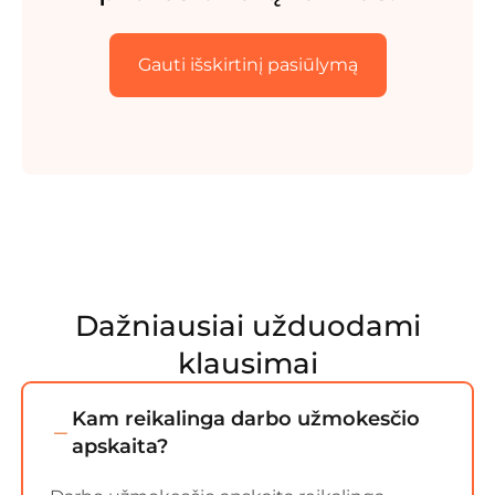
Gauti išskirtinį pasiūlymą
Dažniausiai užduodami
klausimai
Kam reikalinga darbo užmokesčio
apskaita?