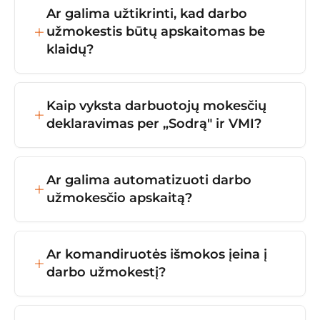
sutartą atlyginimą, prie jo pridedant priedus
Ar galima užtikrinti, kad darbo
ar premijas ir iš bendros sumos
užmokestis būtų apskaitomas be
atskaičiuojant privalomus mokesčius.
klaidų?
Taip, darbo užmokestį galima apskaityti be
klaidų, jei apskaitą tvarko profesionalūs
Kaip vyksta darbuotojų mokesčių
specialistai ir naudojamos patikimos
deklaravimas per „Sodrą" ir VMI?
apskaitos sistemos.
Darbuotojų mokesčių deklaravimas vyksta
pateikiant mėnesines ir metines deklaracijas
Ar galima automatizuoti darbo
„Sodrai“ bei VMI per elektronines sistemas.
užmokesčio apskaitą?
Taip – naudojame modernias programas
(BSS IT) ir galime integruoti su jūsų darbo
Ar komandiruotės išmokos įeina į
laiko apskaitos sistemomis.
darbo užmokestį?
Ne, dienpinigiai nėra laikomi darbo