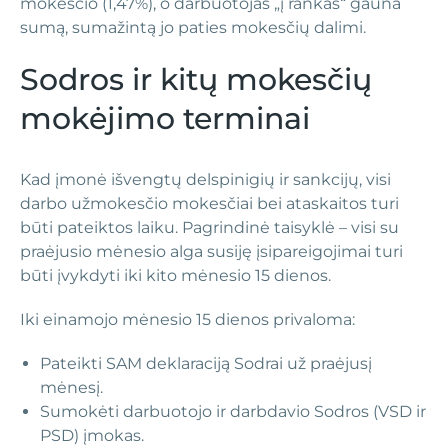
mokesčio (1,47%), o darbuotojas „į rankas“ gauna
sumą, sumažintą jo paties mokesčių dalimi.
Sodros ir kitų mokesčių
mokėjimo terminai
Kad įmonė išvengtų delspinigių ir sankcijų, visi
darbo užmokesčio mokesčiai bei ataskaitos turi
būti pateiktos laiku. Pagrindinė taisyklė – visi su
praėjusio mėnesio alga susiję įsipareigojimai turi
būti įvykdyti iki kito mėnesio 15 dienos.
Iki einamojo mėnesio 15 dienos privaloma:
Pateikti SAM deklaraciją Sodrai už praėjusį
mėnesį.
Sumokėti darbuotojo ir darbdavio Sodros (VSD ir
PSD) įmokas.