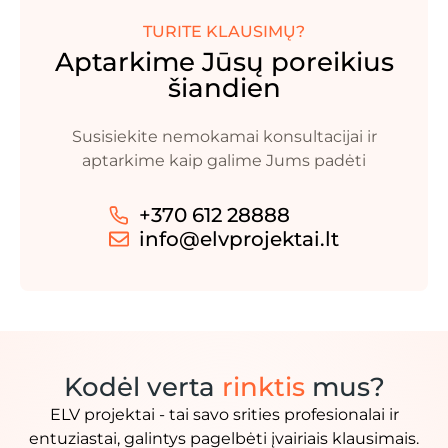
TURITE KLAUSIMŲ?
Aptarkime Jūsų poreikius
šiandien
Susisiekite nemokamai konsultacijai ir
aptarkime kaip galime Jums padėti
+370 612 28888
info@elvprojektai.lt
Kodėl verta
rinktis
mus?
ELV projektai - tai savo srities profesionalai ir
entuziastai, galintys pagelbėti įvairiais klausimais.