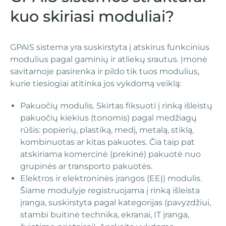
kuo skiriasi moduliai?
GPAIS sistema yra suskirstyta į atskirus funkcinius
modulius pagal gaminių ir atliekų srautus. Įmonė
savitarnoje pasirenka ir pildo tik tuos modulius,
kurie tiesiogiai atitinka jos vykdomą veiklą:
Pakuočių modulis. Skirtas fiksuoti į rinką išleistų
pakuočių kiekius (tonomis) pagal medžiagų
rūšis: popierių, plastiką, medį, metalą, stiklą,
kombinuotas ar kitas pakuotes. Čia taip pat
atskiriama komercinė (prekinė) pakuotė nuo
grupinės ar transporto pakuotės.
Elektros ir elektroninės įrangos (EEĮ) modulis.
Šiame modulyje registruojama į rinką išleista
įranga, suskirstyta pagal kategorijas (pavyzdžiui,
stambi buitinė technika, ekranai, IT įranga,