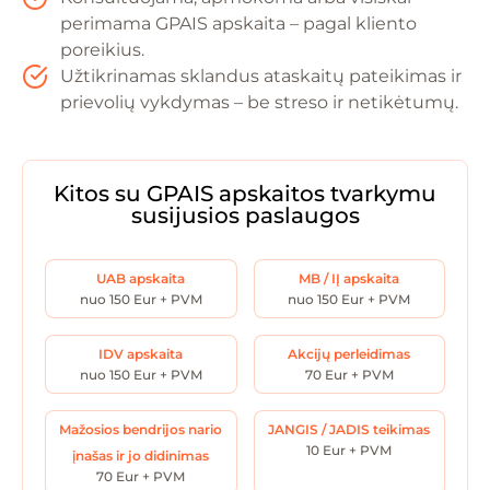
perimama GPAIS apskaita – pagal kliento
poreikius.
Užtikrinamas sklandus ataskaitų pateikimas ir
prievolių vykdymas – be streso ir netikėtumų.
Kitos su GPAIS apskaitos tvarkymu
susijusios paslaugos
UAB apskaita
MB / IĮ apskaita
nuo 150 Eur + PVM
nuo 150 Eur + PVM
IDV apskaita
Akcijų perleidimas
nuo 150 Eur + PVM
70 Eur + PVM
Mažosios bendrijos nario
JANGIS / JADIS teikimas
10 Eur + PVM
įnašas ir jo didinimas
70 Eur + PVM