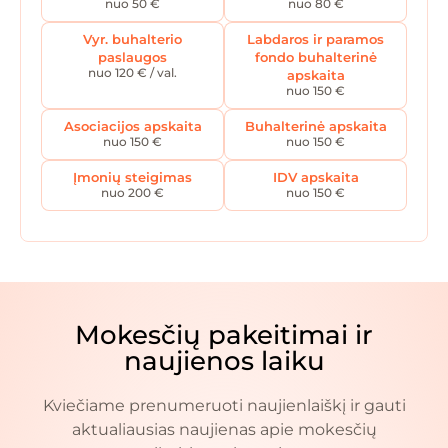
nuo 50 €
nuo 80 €
Vyr. buhalterio
Labdaros ir paramos
paslaugos
fondo buhalterinė
nuo 120 € / val.
apskaita
nuo 150 €
Asociacijos apskaita
Buhalterinė apskaita
nuo 150 €
nuo 150 €
Įmonių steigimas
IDV apskaita
nuo 200 €
nuo 150 €
Mokesčių pakeitimai ir
naujienos laiku
Kviečiame prenumeruoti naujienlaiškį ir gauti
aktualiausias naujienas apie mokesčių