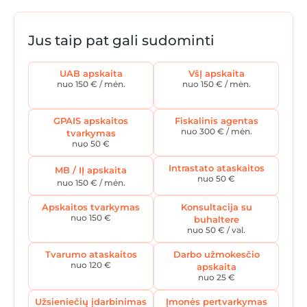
Jus taip pat gali sudominti
UAB apskaita
VšĮ apskaita
nuo 150 € / mėn.
nuo 150 € / mėn.
GPAIS apskaitos
Fiskalinis agentas
nuo 300 € / mėn.
tvarkymas
nuo 50 €
Intrastato ataskaitos
MB / IĮ apskaita
nuo 50 €
nuo 150 € / mėn.
Apskaitos tvarkymas
Konsultacija su
nuo 150 €
buhaltere
nuo 50 € / val.
Tvarumo ataskaitos
Darbo užmokesčio
nuo 120 €
apskaita
nuo 25 €
Užsieniečių įdarbinimas
Įmonės pertvarkymas