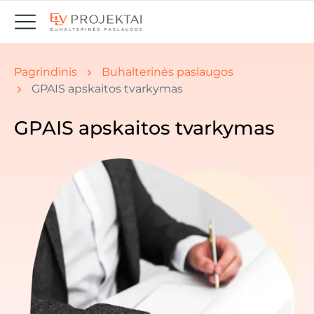
Jūs esate čia: Pradžia " Naujienos
Pagrindinis
Buhalterinės paslaugos
GPAIS apskaitos tvarkymas
GPAIS apskaitos tvarkymas