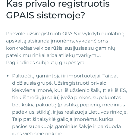
Kas privalo registruotis
GPAIS sistemoje?
Prievolė užsiregistruoti GPAIS ir vykdyti nuolatinę
apskaitą atsiranda įmonėms, vykdančioms
konkrečias veiklos rūšis, susijusias su gaminių
pateikimu rinkai arba atliekų tvarkymu.
Pagrindinės subjektų grupės yra:
Pakuočių gamintojai ir importuotojai. Tai pati
didžiausia grupė. Užsiregistruoti privalo
kiekviena įmonė, kuri iš užsienio šalių (tiek iš ES,
tiek iš trečiųjų šalių) įveža prekes, supakuotas į
bet kokią pakuotę (plastiką, popierių, medinius
padėklus, stiklą), ir jas realizuoja Lietuvos rinkoje.
Taip pat ši taisyklė galioja įmonėms, kurios
pačios supakuoja gaminius šalyje ir parduoda
juos vietinėje rinkoje.