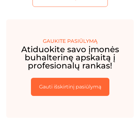
GAUKITE PASIŪLYMĄ
Atiduokite savo įmonės
buhalterinę apskaitą į
profesionalų rankas!
Gauti išskirtinį pasiūlymą