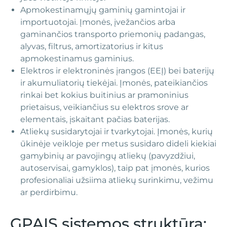
Apmokestinamųjų gaminių gamintojai ir
importuotojai. Įmonės, įvežančios arba
gaminančios transporto priemonių padangas,
alyvas, filtrus, amortizatorius ir kitus
apmokestinamus gaminius.
Elektros ir elektroninės įrangos (EEĮ) bei baterijų
ir akumuliatorių tiekėjai. Įmonės, pateikiančios
rinkai bet kokius buitinius ar pramoninius
prietaisus, veikiančius su elektros srove ar
elementais, įskaitant pačias baterijas.
Atliekų susidarytojai ir tvarkytojai. Įmonės, kurių
ūkinėje veikloje per metus susidaro dideli kiekiai
gamybinių ar pavojingų atliekų (pavyzdžiui,
autoservisai, gamyklos), taip pat įmonės, kurios
profesionaliai užsiima atliekų surinkimu, vežimu
ar perdirbimu.
GPAIS sistemos struktūra: