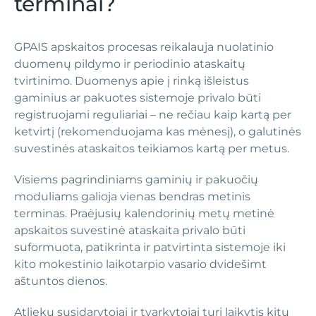
terminai?
GPAIS apskaitos procesas reikalauja nuolatinio
duomenų pildymo ir periodinio ataskaitų
tvirtinimo. Duomenys apie į rinką išleistus
gaminius ar pakuotes sistemoje privalo būti
registruojami reguliariai – ne rečiau kaip kartą per
ketvirtį (rekomenduojama kas mėnesį), o galutinės
suvestinės ataskaitos teikiamos kartą per metus.
Visiems pagrindiniams gaminių ir pakuočių
moduliams galioja vienas bendras metinis
terminas. Praėjusių kalendorinių metų metinė
apskaitos suvestinė ataskaita privalo būti
suformuota, patikrinta ir patvirtinta sistemoje iki
kito mokestinio laikotarpio vasario dvidešimt
aštuntos dienos.
Atliekų susidarytojai ir tvarkytojai turi laikytis kitų