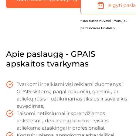
Įsigyti pasl
* Jūs būsite nuvesti į mūsų el.
parduotuvės tinklalapį
Apie paslaugą - GPAIS
apskaitos tvarkymas
Tvarkomi ir teikiami visi reikiami duomenys į
GPAIS sistemą pagal pakuočių, gaminių ar
atliekų rūšis – užtikrinamas tikslus ir savalaikis
suvedimas.
Taisomi netikslumai ir sprendžiamos
ankstesnių deklaracijų klaidos – viskas
atliekama atsakingai ir profesionaliai.
Konsultuojama, apmokoma arba visiškai