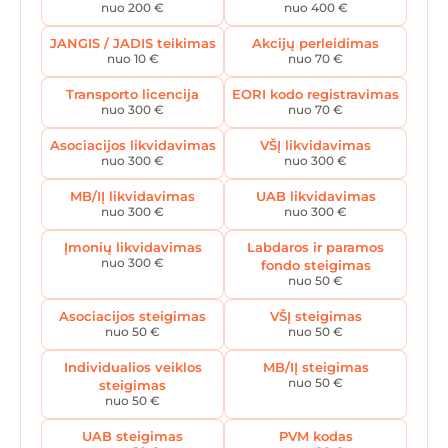
nuo 200 €
nuo 400 €
JANGIS / JADIS teikimas
Akcijų perleidimas
nuo 10 €
nuo 70 €
Transporto licencija
EORI kodo registravimas
nuo 300 €
nuo 70 €
Asociacijos likvidavimas
VŠĮ likvidavimas
nuo 300 €
nuo 300 €
MB/IĮ likvidavimas
UAB likvidavimas
nuo 300 €
nuo 300 €
Įmonių likvidavimas
Labdaros ir paramos
nuo 300 €
fondo steigimas
nuo 50 €
Asociacijos steigimas
VŠĮ steigimas
nuo 50 €
nuo 50 €
Individualios veiklos
MB/IĮ steigimas
nuo 50 €
steigimas
nuo 50 €
UAB steigimas
PVM kodas