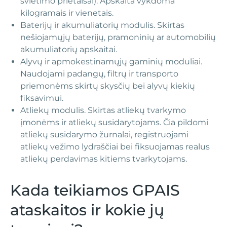
švietimo prietaisai). Apskaita vykdoma
kilogramais ir vienetais.
Baterijų ir akumuliatorių modulis. Skirtas
nešiojamųjų baterijų, pramoninių ar automobilių
akumuliatorių apskaitai.
Alyvų ir apmokestinamųjų gaminių moduliai.
Naudojami padangų, filtrų ir transporto
priemonėms skirtų skysčių bei alyvų kiekių
fiksavimui.
Atliekų modulis. Skirtas atliekų tvarkymo
įmonėms ir atliekų susidarytojams. Čia pildomi
atliekų susidarymo žurnalai, registruojami
atliekų vežimo lydraščiai bei fiksuojamas realus
atliekų perdavimas kitiems tvarkytojams.
Kada teikiamos GPAIS
ataskaitos ir kokie jų