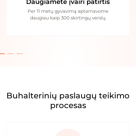
Daugiametė įvairi patirtis
Per 11 metų gyvavimą aptarnavome
daugiau kaip 300 skirtingų verslų.
Buhalterinių paslaugų teikimo
procesas