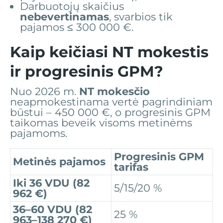
Darbuotojų skaičius
nebevertinamas
, svarbios tik
pajamos ≤ 300 000 €.
Kaip keičiasi NT mokestis
ir progresinis GPM?
Nuo 2026 m.
NT mokesčio
neapmokestinama vertė pagrindiniam
būstui – 450 000 €, o progresinis GPM
taikomas beveik visoms metinėms
pajamoms.
Progresinis GPM
Metinės pajamos
tarifas
Iki 36 VDU (82
5/15/20 %
962 €)
36–60 VDU (82
25 %
963–138 270 €)