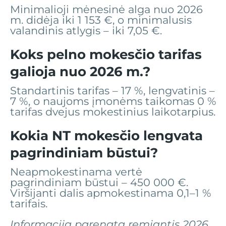
Minimalioji mėnesinė alga nuo 2026
m. didėja iki 1 153 €, o minimalusis
valandinis atlygis – iki 7,05 €.
Koks pelno mokesčio tarifas
galioja nuo 2026 m.?
Standartinis tarifas – 17 %, lengvatinis –
7 %, o naujoms įmonėms taikomas 0 %
tarifas dvejus mokestinius laikotarpius.
Kokia NT mokesčio lengvata
pagrindiniam būstui?
Neapmokestinama vertė
pagrindiniam būstui – 450 000 €.
Viršijanti dalis apmokestinama 0,1–1 %
tarifais.
Informacija parengta remiantis 2026