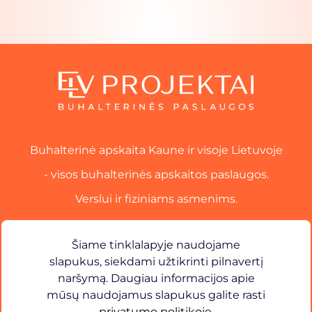
Buhalterinė apskaita Kaune ir visoje Lietuvoje
- visos buhalterinės apskaitos paslaugos.
Verslui ir fiziniams asmenims.
Paslaugos
Šiame tinklalapyje naudojame
slapukus, siekdami užtikrinti pilnavertį
Kontaktai​
naršymą. Daugiau informacijos apie
mūsų naudojamus slapukus galite rasti
×
Sveiki! Kuo galiu jums padėti?
privatumo politikoje
.