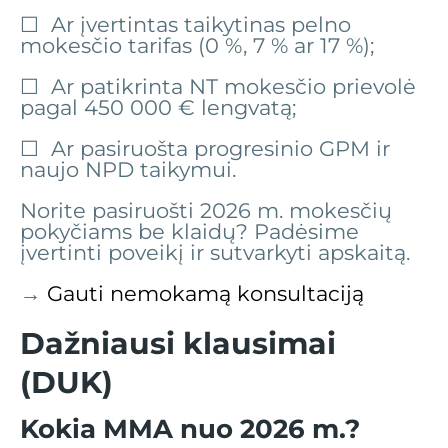
☐ Ar įvertintas taikytinas pelno
mokesčio tarifas (0 %, 7 % ar 17 %);
☐ Ar patikrinta NT mokesčio prievolė
pagal 450 000 € lengvatą;
☐ Ar pasiruošta progresinio GPM ir
naujo NPD taikymui.
Norite pasiruošti 2026 m. mokesčių
pokyčiams be klaidų? Padėsime
įvertinti poveikį ir sutvarkyti apskaitą.
→
Gauti nemokamą konsultaciją
Dažniausi klausimai
(DUK)
Kokia MMA nuo 2026 m.?