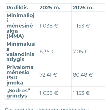
Rodiklis
2025 m.
2026 m.
Minimalioj
i
mėnesinė
1 038 €
1 153 €
alga
(MMA)
Minimalusi
s
6,35 €
7,05 €
valandinis
atlygis
Privaloma
mėnesio
72,41 €
80,48 €
PSD
įmoka
„Sodros“
1 038 €
1 153 €
grindys
Šie rodikliai tiesiogiai veikia algų