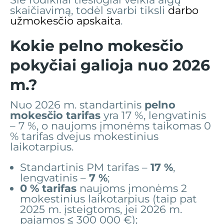
skaičiavimą, todėl svarbi tiksli
darbo
užmokesčio apskaita
.
Kokie pelno mokesčio
pokyčiai galioja nuo 2026
m.?
Nuo 2026 m. standartinis
pelno
mokesčio tarifas
yra 17 %, lengvatinis
– 7 %, o naujoms įmonėms taikomas 0
% tarifas dvejus mokestinius
laikotarpius.
Standartinis PM tarifas –
17 %
,
lengvatinis –
7 %
;
0 % tarifas
naujoms įmonėms 2
mokestinius laikotarpius (taip pat
2025 m. įsteigtoms, jei 2026 m.
pajamos ≤ 300 000 €);