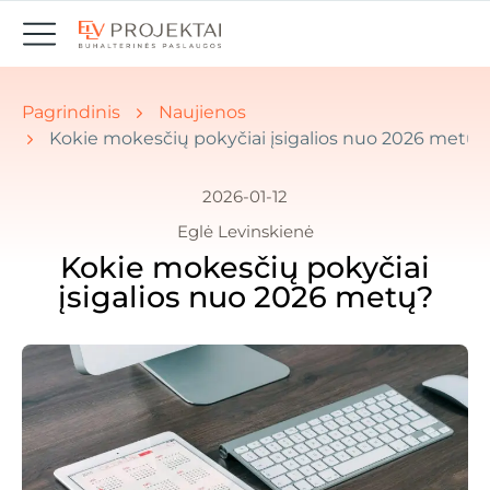
Jūs esate čia: Pradžia " Naujienos
Pagrindinis
Naujienos
Kokie mokesčių pokyčiai įsigalios nuo 2026 metų?
2026-01-12
Eglė Levinskienė
Kokie mokesčių pokyčiai
įsigalios nuo 2026 metų?