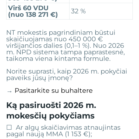
Virš 60 VDU
32 %
(nuo 138 271 €)
NT mokestis pagrindiniam būstui
skaičiuojamas nuo 450 000 €
viršijančios dalies (0,1–1 %). Nuo 2026
m. NPD sistema tampa paprastesnė,
taikoma viena kintama formule.
Norite suprasti, kaip 2026 m. pokyčiai
paveiks jūsų įmonę?
→
Pasitarkite su buhaltere
Ką pasiruošti 2026 m.
mokesčių pokyčiams
☐ Ar algų skaičiavimas atnaujintas
pagal naują MMA (1 153 €);