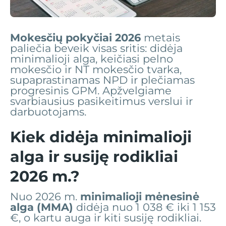
Mokesčių pokyčiai 2026
metais
paliečia beveik visas sritis: didėja
minimalioji alga, keičiasi pelno
mokesčio ir NT mokesčio tvarka,
supaprastinamas NPD ir plečiamas
progresinis GPM. Apžvelgiame
svarbiausius pasikeitimus verslui ir
darbuotojams.
Kiek didėja minimalioji
alga ir susiję rodikliai
2026 m.?
Nuo 2026 m.
minimalioji mėnesinė
alga (MMA)
didėja nuo 1 038 € iki 1 153
€, o kartu auga ir kiti susiję rodikliai.