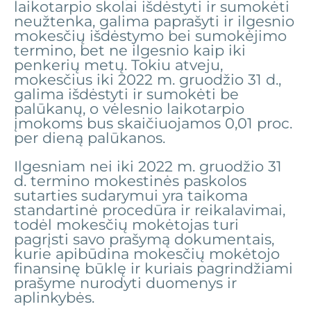
laikotarpio skolai išdėstyti ir sumokėti
neužtenka, galima paprašyti ir ilgesnio
mokesčių išdėstymo bei sumokėjimo
termino, bet ne ilgesnio kaip iki
penkerių metų. Tokiu atveju,
mokesčius iki 2022 m. gruodžio 31 d.,
galima išdėstyti ir sumokėti be
palūkanų, o vėlesnio laikotarpio
įmokoms bus skaičiuojamos 0,01 proc.
per dieną palūkanos.
Ilgesniam nei iki 2022 m. gruodžio 31
d. termino mokestinės paskolos
sutarties sudarymui yra taikoma
standartinė procedūra ir reikalavimai,
todėl mokesčių mokėtojas turi
pagrįsti savo prašymą dokumentais,
kurie apibūdina mokesčių mokėtojo
finansinę būklę ir kuriais pagrindžiami
prašyme nurodyti duomenys ir
aplinkybės.