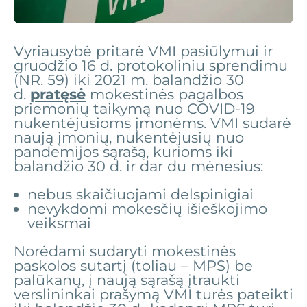
Vyriausybė pritarė VMI pasiūlymui ir
gruodžio 16 d. protokoliniu sprendimu
(NR. 59) iki 2021 m. balandžio 30
d.
pratęsė
mokestinės pagalbos
priemonių taikymą nuo COVID-19
nukentėjusioms įmonėms. VMI sudarė
naują įmonių, nukentėjusių nuo
pandemijos sąrašą, kurioms iki
balandžio 30 d. ir dar du mėnesius:
nebus skaičiuojami delspinigiai
nevykdomi mokesčių išieškojimo
veiksmai
Norėdami sudaryti mokestinės
paskolos sutartį (toliau – MPS) be
palūkanų, į naują sąrašą įtraukti
verslininkai prašymą VMI turės pateikti