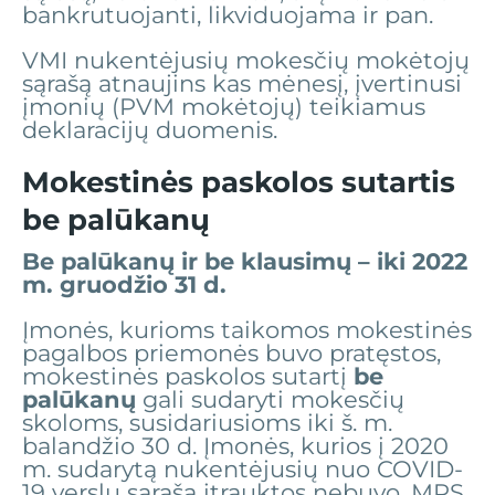
bankrutuojanti, likviduojama ir pan.
VMI nukentėjusių mokesčių mokėtojų
sąrašą atnaujins kas mėnesį, įvertinusi
įmonių (PVM mokėtojų) teikiamus
deklaracijų duomenis.
Mokestinės paskolos sutartis
be palūkanų
Be palūkanų ir be klausimų – iki 2022
m. gruodžio 31 d.
Įmonės, kurioms taikomos mokestinės
pagalbos priemonės buvo pratęstos,
mokestinės paskolos sutartį
be
palūkanų
gali sudaryti mokesčių
skoloms, susidariusioms iki š. m.
balandžio 30 d. Įmonės, kurios į 2020
m. sudarytą nukentėjusių nuo COVID-
19 verslų sąrašą įtrauktos nebuvo, MPS