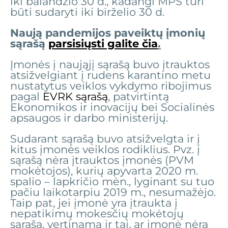
iki balandžio 30 d., kadangi MPS turi
būti sudaryti iki birželio 30 d.
Naują pandemijos paveiktų įmonių
sąrašą
parsisiųsti galite čia
.
Įmonės į naująjį sąrašą buvo įtrauktos
atsižvelgiant į rudens karantino metu
nustatytus veiklos vykdymo ribojimus
pagal
EVRK sąrašą
, patvirtintą
Ekonomikos ir inovacijų bei Socialinės
apsaugos ir darbo ministerijų.
Sudarant sąrašą buvo atsižvelgta ir į
kitus įmonės veiklos rodiklius. Pvz. į
sąrašą nėra įtrauktos įmonės (PVM
mokėtojos), kurių apyvarta 2020 m.
spalio – lapkričio mėn., lyginant su tuo
pačiu laikotarpiu 2019 m., nesumažėjo.
Taip pat, jei įmonė yra įtraukta į
nepatikimų mokesčių mokėtojų
sąrašą, vertinama ir tai, ar įmonė nėra