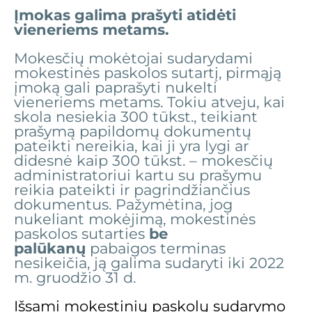
Įmokas galima prašyti atidėti
vieneriems metams.
Mokesčių mokėtojai sudarydami
mokestinės paskolos sutartį, pirmąją
įmoką gali paprašyti nukelti
vieneriems metams. Tokiu atveju, kai
skola nesiekia 300 tūkst., teikiant
prašymą papildomų dokumentų
pateikti nereikia, kai ji yra lygi ar
didesnė kaip 300 tūkst. – mokesčių
administratoriui kartu su prašymu
reikia pateikti ir pagrindžiančius
dokumentus. Pažymėtina, jog
nukeliant mokėjimą, mokestinės
paskolos sutarties
be
palūkanų
pabaigos terminas
nesikeičia, ją galima sudaryti iki 2022
m. gruodžio 31 d.
Išsami mokestinių paskolų sudarymo