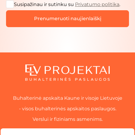
Susipažinau ir sutinku su
Privatumo politika
.
Buhalterinė apskaita Kaune ir visoje Lietuvoje
- visos buhalterinės apskaitos paslaugos.
Verslui ir fiziniams asmenims.