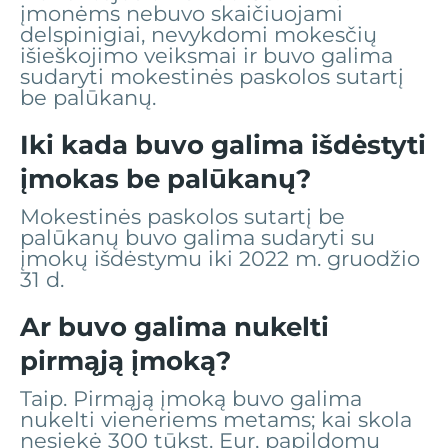
įmonėms nebuvo skaičiuojami
delspinigiai, nevykdomi mokesčių
išieškojimo veiksmai ir buvo galima
sudaryti mokestinės paskolos sutartį
be palūkanų.
Iki kada buvo galima išdėstyti
įmokas be palūkanų?
Mokestinės paskolos sutartį be
palūkanų buvo galima sudaryti su
įmokų išdėstymu iki 2022 m. gruodžio
31 d.
Ar buvo galima nukelti
pirmąją įmoką?
Taip. Pirmąją įmoką buvo galima
nukelti vieneriems metams; kai skola
nesiekė 300 tūkst. Eur, papildomų