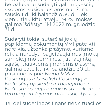
be palūkanų sudaryti gali mokesčių
skoloms, susidariusioms nuo š. m.
sausio 1 d. iki balandžio 30 d. Tiek
vienu, tiek kitu atveju MPS įmokas
galima išdėstyti iki 2022 m. gruodžio
31 d.
Sudaryti tokiai sutarčiai jokių
papildomų dokumentų VMI pateikti
nereikia, užtenka prašymo, kuriame
reikia nurodyti pageidaujamus įmokų
sumokėjimo terminus. Į atnaujintą
sąrašą įtrauktoms įmonėms prašymą
galima pateikti iki balandžio 30 d.,
prisijungus prie
Mano VMI >
Paslaugos > Užsakyti Paslaugą >
Mokesčių apskaita ir mokėjimai >
Mokestinės nepriemokos sumokėjimo
terminų atidėjimas arba išdėstymas
.
Jei dėl sudėtingos finansinės situacijos