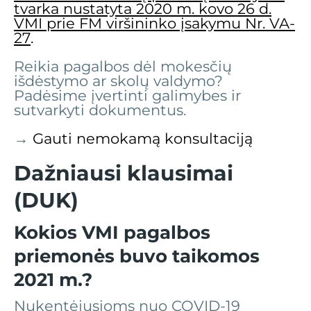
tvarka nustatyta 2020 m. kovo 26 d.
VMI prie FM viršininko įsakymu Nr. VA-
27
.
Reikia pagalbos dėl mokesčių
išdėstymo ar skolų valdymo?
Padėsime įvertinti galimybes ir
sutvarkyti dokumentus.
→
Gauti nemokamą konsultaciją
Dažniausi klausimai
(DUK)
Kokios VMI pagalbos
priemonės buvo taikomos
2021 m.?
Nukentėjusioms nuo COVID-19