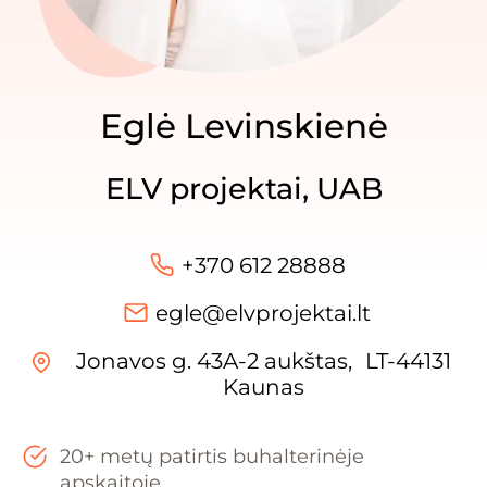
Eglė Levinskienė
ELV projektai, UAB
+370 612 28888
egle@elvprojektai.lt
Jonavos g. 43A-2 aukštas, LT-44131
Kaunas
20+ metų patirtis buhalterinėje
apskaitoje