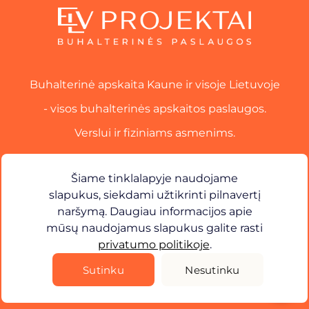
Buhalterinė apskaita Kaune ir visoje Lietuvoje
- visos buhalterinės apskaitos paslaugos.
Verslui ir fiziniams asmenims.
Paslaugos
Šiame tinklalapyje naudojame
slapukus, siekdami užtikrinti pilnavertį
Kontaktai​
naršymą. Daugiau informacijos apie
mūsų naudojamus slapukus galite rasti
×
Sveiki! Kuo galiu jums padėti?
privatumo politikoje
.
Privatumo Politika
Sutinku
Nesutinku
©
2026
ELV Projektai. Visos teisės saugomos.
Sprendimas -