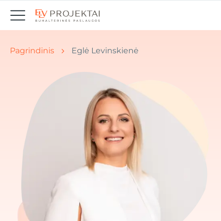
Jūs esate čia: Pradžia " Naujienos
Pagrindinis
Eglė Levinskienė