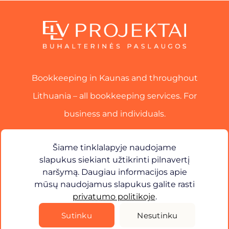
Bookkeeping in Kaunas and throughout
Lithuania – all bookkeeping services. For
business and individuals.
Services
Šiame tinklalapyje naudojame
slapukus siekiant užtikrinti pilnavertį
Contact
naršymą. Daugiau informacijos apie
mūsų naudojamus slapukus galite rasti
×
Sveiki! Kuo galiu jums padėti?
privatumo politikoje
.
Privacy Policy
Sutinku
Nesutinku
©
2026
ELV Projects. All rights reserved.
Solution -