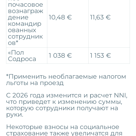
почасовое
вознаграж
дение
10,48 €
11,63 €
командир
ованных
сотрудник
ов*
«Пол
1 038 €
1 153 €
Содроса
*Применить необлагаемые налогом
льготы на проезд
С 2026 года изменится и расчет NNI,
что приведет к изменению суммы,
которую сотрудники получают на
руки.
Некоторые взносы на социальное
страхование также увеличатся для