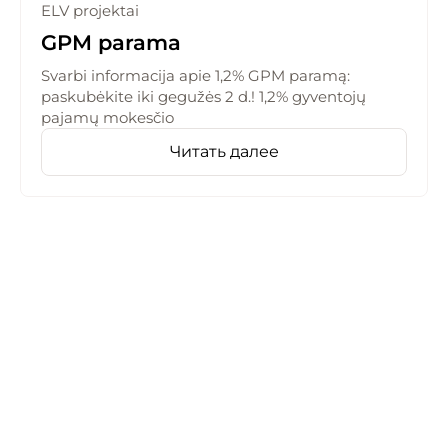
ELV projektai
GPM parama
Svarbi informacija apie 1,2% GPM paramą:
paskubėkite iki gegužės 2 d.! 1,2% gyventojų
pajamų mokesčio
Читать далее