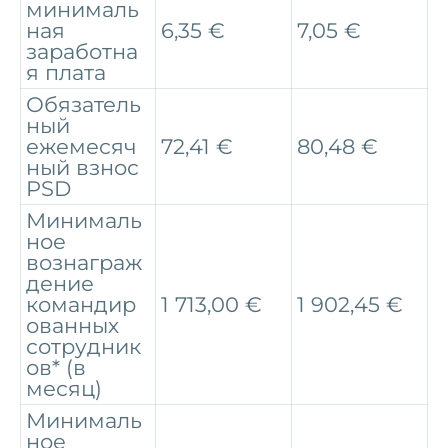
минималь
ная
6,35 €
7,05 €
заработна
я плата
Обязатель
ный
ежемесяч
72,41 €
80,48 €
ный взнос
PSD
Минималь
ное
вознаграж
дение
командир
1 713,00 €
1 902,45 €
ованных
сотрудник
ов* (в
месяц)
Минималь
ное