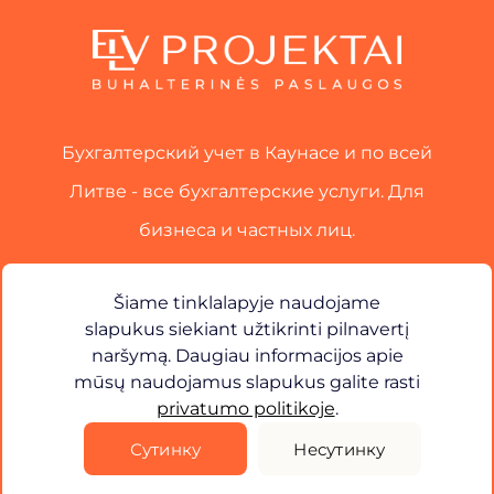
Бухгалтерский учет в Каунасе и по всей
Литве - все бухгалтерские услуги. Для
бизнеса и частных лиц.
Услуги
Šiame tinklalapyje naudojame
slapukus siekiant užtikrinti pilnavertį
Связаться с
naršymą. Daugiau informacijos apie
mūsų naudojamus slapukus galite rasti
×
Sveiki! Kuo galiu jums padėti?
privatumo politikoje
.
Политика конфиденциальности
Сутинку
Несутинку
©
2026
ELV Projects. Все права защищены.
Решение -