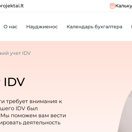
rojektai.lt
Кальку
О нас
Науджиенос
Календарь бухгалтера
кий учет IDV
 IDV
ти требует внимания к
ашего IDV был
 Мы поможем вам вести
рировать деятельность