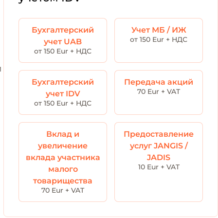
Бухгалтерский
Учет МБ / ИЖ
от 150 Eur + НДС
учет UAB
от 150 Eur + НДС
и
Бухгалтерский
Передача акций
70 Eur + VAT
учет IDV
от 150 Eur + НДС
Вклад и
Предоставление
увеличение
услуг JANGIS /
вклада участника
JADIS
10 Eur + VAT
малого
товарищества
70 Eur + VAT