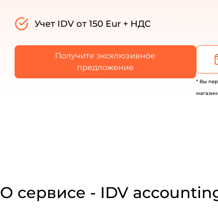
Учет IDV от 150 Eur + НДС
Получите эксклюзивное
предложение
* Вы пе
магазин
О сервисе - IDV accountin