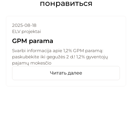
понравиться
2025-08-18
ELV projektai
GPM parama
Svarbi informacija apie 1,2% GPM paramą:
paskubėkite iki gegužės 2 d.! 1,2% gyventojų
pajamų mokesčio
Читать далее