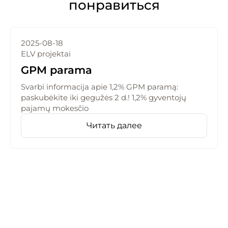
понравиться
2025-08-18
ELV projektai
GPM parama
Svarbi informacija apie 1,2% GPM paramą:
paskubėkite iki gegužės 2 d.! 1,2% gyventojų
pajamų mokesčio
Читать далее