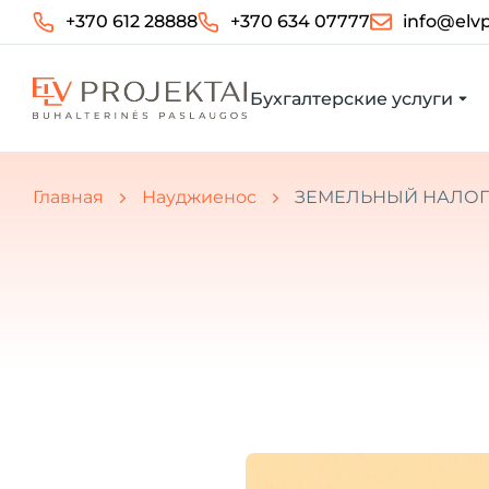
+370 612 28888
+370 634 07777
info@elvp
Бухгалтерские услуги
Вы здесь:
Главная
Науджиенос
ЗЕМЕЛЬНЫЙ НАЛОГ