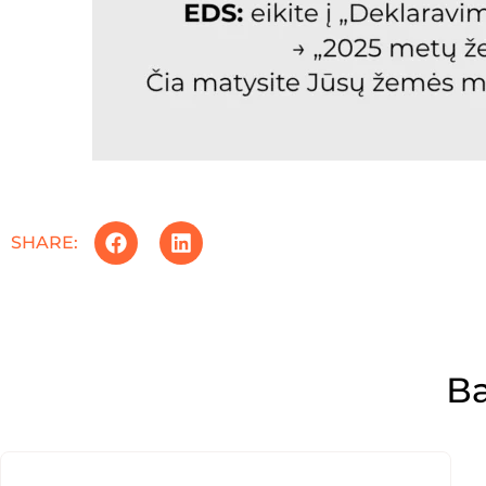
SHARE:
В